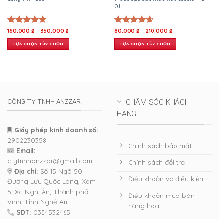
01
sản
sản
phẩm
phẩm
Khoảng
Khoảng
Được xếp
160.000
₫
–
350.000
₫
Được xếp
80.000
₫
–
210.000
₫
giá:
giá:
hạng
5.00
hạng
4.60
từ
từ
LỰA CHỌN TÙY CHỌN
LỰA CHỌN TÙY CHỌN
5 sao
160.000 ₫
5 sao
80.000 ₫
đến
đến
Sản
Sản
350.000 ₫
210.000 ₫
phẩm
phẩm
này
này
có
có
nhiều
nhiều
biến
biến
CÔNG TY TNHH ANZZAR
CHĂM SÓC KHÁCH
thể.
thể.
HÀNG
Các
Các
tùy
tùy
Giấy phép kinh doanh số:
chọn
chọn
2902230358
có
có
Chính sách bảo mật
Email:
thể
thể
được
được
ctytnhhanzzar@gmail.com
Chính sách đổi trả
chọn
chọn
Địa chỉ:
Số 15 Ngõ 50
trên
trên
Điều khoản và điều kiện
Đường Lưu Quốc Long, Xóm
trang
trang
5, Xã Nghi Ân, Thành phố
sản
sản
Điều khoản mua bán
Vinh, Tỉnh Nghệ An
phẩm
phẩm
hàng hóa
SĐT:
0354532465