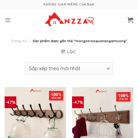
Skip
KHÔNG GIAN RIÊNG CỦA BẠN
to
content
Trang chủ
/
Sản phẩm được gắn thẻ “mocgotreoquanaogantuong”
LỌC
-47%
-47%