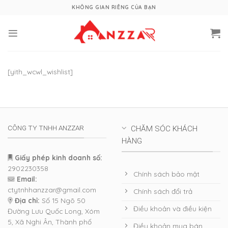
Skip
KHÔNG GIAN RIÊNG CỦA BẠN
to
content
[yith_wcwl_wishlist]
CÔNG TY TNHH ANZZAR
CHĂM SÓC KHÁCH
HÀNG
Giấy phép kinh doanh số:
2902230358
Chính sách bảo mật
Email:
ctytnhhanzzar@gmail.com
Chính sách đổi trả
Địa chỉ:
Số 15 Ngõ 50
Điều khoản và điều kiện
Đường Lưu Quốc Long, Xóm
5, Xã Nghi Ân, Thành phố
Điều khoản mua bán