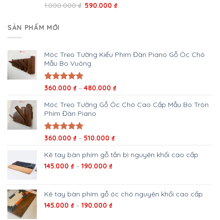
Giá
Giá
Được xếp
1.000.000
₫
590.000
₫
hạng
5.00
gốc
hiện
5 sao
là:
tại
SẢN PHẨM MỚI
1.000.000 ₫.
là:
590.000 ₫.
Móc Treo Tường Kiểu Phím Đàn Piano Gỗ Óc Chó
Mẫu Bo Vuông
Khoảng
Được xếp
360.000
₫
–
480.000
₫
hạng
5.00
giá:
5 sao
Móc Treo Tường Gỗ Óc Chó Cao Cấp Mẫu Bo Tròn
từ
Phím Đàn Piano
360.000 ₫
đến
480.000 ₫
Khoảng
Được xếp
360.000
₫
–
510.000
₫
hạng
5.00
giá:
5 sao
Kê tay bàn phím gỗ tần bì nguyên khối cao cấp
từ
360.000 ₫
Khoảng
145.000
₫
–
190.000
₫
đến
giá:
510.000 ₫
từ
145.000 ₫
Kê tay bàn phím gỗ óc chó nguyên khối cao cấp
đến
Khoảng
145.000
₫
–
190.000
₫
190.000 ₫
giá: