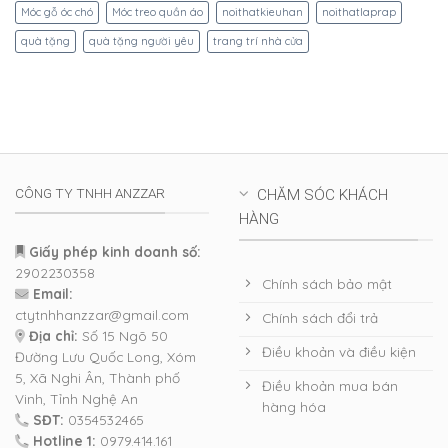
Móc gỗ óc chó
Móc treo quần áo
noithatkieuhan
noithatlaprap
quà tặng
quà tặng người yêu
trang trí nhà cửa
CÔNG TY TNHH ANZZAR
CHĂM SÓC KHÁCH
HÀNG
Giấy phép kinh doanh số:
2902230358
Chính sách bảo mật
Email:
ctytnhhanzzar@gmail.com
Chính sách đổi trả
Địa chỉ:
Số 15 Ngõ 50
Điều khoản và điều kiện
Đường Lưu Quốc Long, Xóm
5, Xã Nghi Ân, Thành phố
Điều khoản mua bán
Vinh, Tỉnh Nghệ An
hàng hóa
SĐT:
0354532465
Hotline 1:
0979.414.161