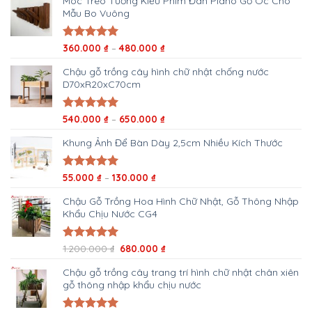
Móc Treo Tường Kiểu Phím Đàn Piano Gỗ Óc Chó
Mẫu Bo Vuông
Khoảng
Được xếp
360.000
₫
–
480.000
₫
hạng
5.00
giá:
5 sao
Chậu gỗ trồng cây hình chữ nhật chống nước
từ
D70xR20xC70cm
360.000 ₫
đến
480.000 ₫
Khoảng
Được xếp
540.000
₫
–
650.000
₫
hạng
5.00
giá:
5 sao
Khung Ảnh Để Bàn Dày 2,5cm Nhiều Kích Thước
từ
540.000 ₫
đến
Khoảng
Được xếp
55.000
₫
–
130.000
₫
650.000 ₫
hạng
5.00
giá:
5 sao
Chậu Gỗ Trồng Hoa Hình Chữ Nhật, Gỗ Thông Nhập
từ
Khẩu Chịu Nước CG4
55.000 ₫
đến
130.000 ₫
Giá
Giá
Được xếp
1.200.000
₫
680.000
₫
hạng
5.00
gốc
hiện
5 sao
Chậu gỗ trồng cây trang trí hình chữ nhật chân xiên
là:
tại
gỗ thông nhập khẩu chịu nước
1.200.000 ₫.
là:
680.000 ₫.