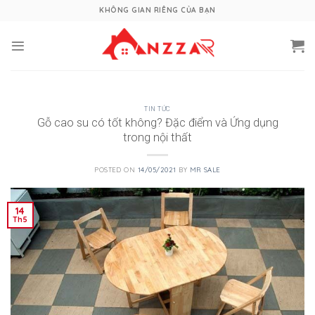
Skip
KHÔNG GIAN RIÊNG CỦA BẠN
to
content
TIN TỨC
Gỗ cao su có tốt không? Đặc điểm và Ứng dụng
trong nội thất
POSTED ON
14/05/2021
BY
MR SALE
14
Th5