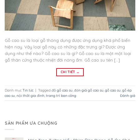
Gỗ cao su là loại gỗ thông dụng được ứng dụng khá phổ biến
hiện nay. Vậy loại gỗ này có những đặc trưng gì? Được ứng
dụng như thế nào? Gỗ cao su là gì? Gỗ cao su là một một loại
gỗ thân cứng thuộc nhiệt đới nóng ẩm. Gỗ cao su tên […]
CHI TIẾT
→
Danh mục
Tin tức
|
Tagged
đồ gỗ cao su
,
đơn giá gỗ cao su
,
gỗ cao su
,
gỗ ép
cao su
,
nội thất gia đình
,
trang trí ban công
Đánh giá
SẢN PHẨM ƯA CHUỘNG